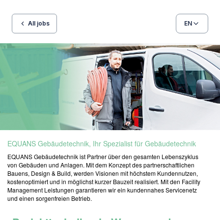
All jobs
EN